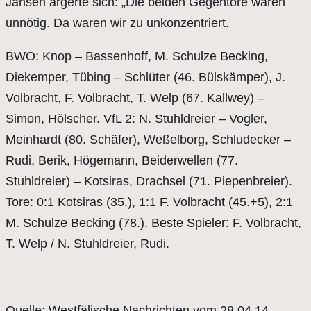
Jansen ärgerte sich: „Die beiden Gegentore waren
unnötig. Da waren wir zu unkonzentriert.
BWO: Knop – Bassenhoff, M. Schulze Becking,
Diekemper, Tübing – Schlüter (46. Bülskämper), J.
Volbracht, F. Volbracht, T. Welp (67. Kallwey) –
Simon, Hölscher. VfL 2: N. Stuhldreier – Vogler,
Meinhardt (80. Schäfer), Weßelborg, Schludecker –
Rudi, Berik, Högemann, Beiderwellen (77.
Stuhldreier) – Kotsiras, Drachsel (71. Piepenbreier).
Tore: 0:1 Kotsiras (35.), 1:1 F. Volbracht (45.+5), 2:1
M. Schulze Becking (78.). Beste Spieler: F. Volbracht,
T. Welp / N. Stuhldreier, Rudi.
Quelle: Westfälische Nachrichten vom 28.04.14