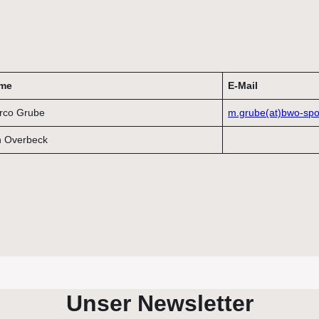
me
E-Mail
rco Grube
m.grube(at)bwo-spo
n Overbeck
Unser Newsletter