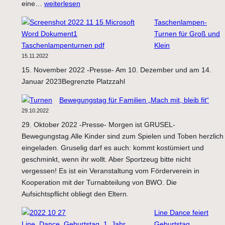
Ehrenamt
eine…
weiterlesen
überrascht
Taschenlampen-
Sandra
Turnen für Groß und
Harlake
Klein
beim
15.11.2022
Taschenlampen-
15. November 2022 -Presse- Am 10. Dezember und am 14.
Turnier
Januar 2023Begrenzte Platzzahl
Bewegungstag für Familien „Mach mit, bleib fit“
29.10.2022
29. Oktober 2022 -Presse- Morgen ist GRUSEL-
Bewegungstag.Alle Kinder sind zum Spielen und Toben herzlich
eingeladen. Gruselig darf es auch: kommt kostümiert und
geschminkt, wenn ihr wollt. Aber Sportzeug bitte nicht
vergessen! Es ist ein Veranstaltung vom Förderverein in
Kooperation mit der Turnabteilung von BWO. Die
Aufsichtspflicht obliegt den Eltern.
Line Dance feiert
Geburtstag