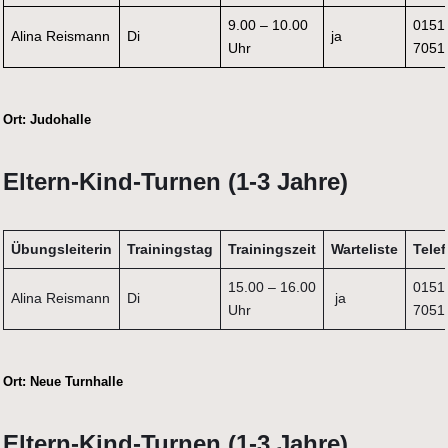
9.00 – 10.00
0151
Alina Reismann
Di
ja
Uhr
7051
Ort:
Judohalle
Eltern-Kind-Turnen (1-3 Jahre)
Übungsleiterin
Trainingstag
Trainingszeit
Warteliste
Tele
15.00 – 16.00
0151
Alina Reismann
Di
ja
Uhr
7051
Ort:
Neue Turnhalle
Eltern-Kind-Turnen (1-3 Jahre)