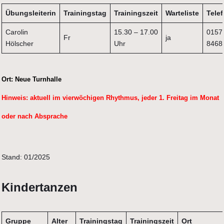
Übungsleiterin
Trainingstag
Trainingszeit
Warteliste
Tele
Carolin
15.30 – 17.00
0157
Fr
ja
Hölscher
Uhr
8468
Ort:
Neue Turnhalle
Hinweis:
aktuell im vierwöchigen Rhythmus, jeder 1. Freitag im Monat
oder nach Absprache
Stand: 01/2025
Kindertanzen
Gruppe
Alter
Trainingstag
Trainingszeit
Ort