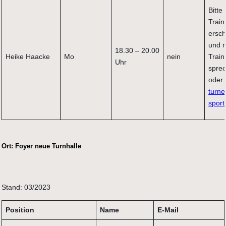
Bitte
Train
ersch
und m
18.30 – 20.00
Heike Haacke
Mo
nein
Train
Uhr
spre
oder
turne
sport
Ort:
Foyer neue Turnhalle
Stand: 03/2023
Position
Name
E-Mail