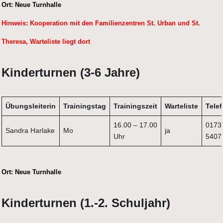
Ort:
Neue Turnhalle
Hinweis:
Kooperation mit den Familienzentren St. Urban und St.
Theresa, Warteliste liegt dort
Kinderturnen (3-6 Jahre)
Übungsleiterin
Trainingstag
Trainingszeit
Warteliste
Tele
16.00 – 17.00
0173
Sandra Harlake
Mo
ja
Uhr
5407
Ort:
Neue Turnhalle
Kinderturnen (1.-2. Schuljahr)