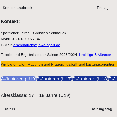
Kersten Laubrock
Freitag
Kontakt:
Sportlicher Leiter – Christian Schmauck
Mobil: 0176 620 077 34
E-Mail:
c.schmauck(at)bwo-sport.de
Tabelle und Ergebnisse der Saison 2023/2024:
Kreisliga B Münster
Wir bieten allen Mädchen und Frauen, fußball- und leistungsorientiert
A-Junioren (U19)
B-Junioren (U17)
D-Junioren (U13)
E-J
Altersklasse: 17 – 18 Jahre (U19)
Trainer
Trainingstag