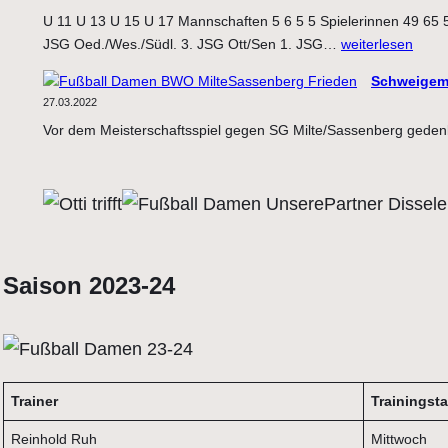
U 11 U 13 U 15 U 17 Mannschaften 5 6 5 5 Spielerinnen 49 65 56
8.
JSG Oed./Wes./Südl. 3. JSG Ott/Sen 1. JSG…
weiterlesen
GirlsCup
Schweigemi
Zahlen
27.03.2022
–
Vor dem Meisterschaftsspiel gegen SG Milte/Sassenberg geden
Daten
–
Fakten
Saison 2023-24
Trainer
Trainingst
Reinhold Ruh
Mittwoch