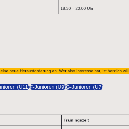
18:30 – 20:00 Uhr
, eine neue Herausforderung an. Wer also Interesse hat, ist herzlich wi
unioren (U11)
F-Junioren (U9)
G-Junioren (U7)
Trainingszeit