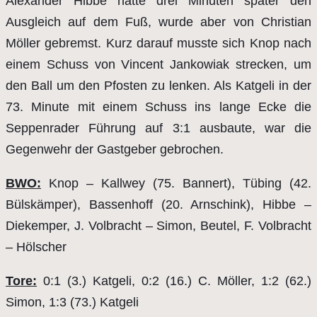
Alexander Hibbe hatte drei Minuten später den
Ausgleich auf dem Fuß, wurde aber von Christian
Möller gebremst. Kurz darauf musste sich Knop nach
einem Schuss von Vincent Jankowiak strecken, um
den Ball um den Pfosten zu lenken. Als Katgeli in der
73. Minute mit einem Schuss ins lange Ecke die
Seppenrader Führung auf 3:1 ausbaute, war die
Gegenwehr der Gastgeber gebrochen.
BWO:
Knop – Kallwey (75. Bannert), Tübing (42.
Büls­kämper), Bassenhoff (20. Arnschink), Hibbe –
Diekemper, J. Volbracht – Simon, Beutel, F. Volbracht
– Hölscher
Tore:
0:1 (3.) Katgeli, 0:2 (16.) C. Möller, 1:2 (62.)
Simon, 1:3 (73.) Katgeli