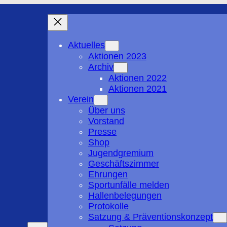
Aktuelles
Aktionen 2023
Archiv
Aktionen 2022
Aktionen 2021
Verein
Über uns
Vorstand
Presse
Shop
Jugendgremium
Geschäftszimmer
Ehrungen
Sportunfälle melden
Hallenbelegungen
Protokolle
Satzung & Präventionskonzept