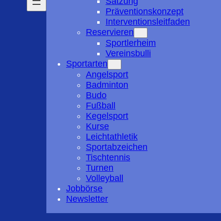
Satzung
Präventionskonzept
Interventionsleitfaden
Reservieren
Sportlerheim
Vereinsbulli
Sportarten
Angelsport
Badminton
Budo
Fußball
Kegelsport
Kurse
Leichtathletik
Sportabzeichen
Tischtennis
Turnen
Volleyball
Jobbörse
Newsletter