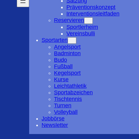
Satzung
Präventionskonzept
Interventionsleitfaden
Reservieren
Sportlerheim
Vereinsbulli
Sportarten
Angelsport
Badminton
Budo
Fußball
Kegelsport
Kurse
Leichtathletik
Sportabzeichen
Tischtennis
Turnen
Volleyball
Jobbörse
Newsletter