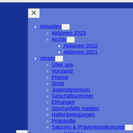
Aktuelles
Aktionen 2023
Archiv
Aktionen 2022
Aktionen 2021
Verein
Über uns
Vorstand
Presse
Shop
Jugendgremium
Geschäftszimmer
Ehrungen
Sportunfälle melden
Hallenbelegungen
Protokolle
Satzung & Präventionskonzept