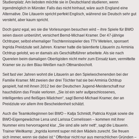
Studienplatz. Am liebsten möchte sie in Deutschland studieren, wenn
irgendmöglich in Münster. Falls das nicht hinhaut, wäre auch England eine
Alternative. Die Litauerin spricht perfekt Englisch, während sie Deutsch sehr gut
versteht, aber kaum spricht.
Doch ganz egal, wo sie die Vorlesungen besuchen wird – ihre Spiele für BWO
seien davon unberührt, versichert Bernd-Michael Kramer. Der 47-jährige
Ochtruper, selbst ehemaliger Tischtennisspieler des TTV Metelen, sponsert
Ingrida Preidziute seit Jahren. Kramer hatte die talentierte Litauerin zu Arminia
Ochtrup gelotst, wo er damals als Geschäftsführer arbeitete. Als sie nach
Querelen beim damaligen Oberligisten nicht mehr zum Einsatz kam, vermittelte
Kramer sie zu den Blau-Weißen nach Ottmarsbocholt.
Seit fast vier Jahren wohnt die Litauerin an den Spielwochenenden bei der
Familie Kramer. Mit zweien der drei Töchter hat sie bei Arminia Ochtrup
gespielt, hat mit ihnen 2012 bei der Deutschen Jugend-Meisterschaft nur
hauchdünn das Finale verloren. „Sie ist ein sehr aufgeschlossenes,
intelligentes und fleißiges Mädchen“, sagt Bernd-Michael Kramer, der an
Preidziute vor allem ihre Bescheidenheit schätzt.
Auch die Teamkolleginnen bei BWO – Katja Schmidt, Patricia Kryjak sowie die
BWO-Eigengewächse Lena und Larissa Cornelissen – kommen mit ihrer
Nummer eins hervorragend klar. „Sie sind alle sehr nett“, sagt die Litauerin.
Trainer Weitkamp: „Ingrida kommt super mit den Mädels zurecht. Sie freuen
sich immer, wenn sie dabei ist.“ Offenbar nicht nur aus menschlichen Gründen –