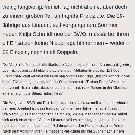
wenig langweilig, verlief, lag nicht alleine, aber doch
zu einem großen Teil an Ingrida Preidziute. Die 19-
Jährige aus Litauen, seit vergangenem Sommer
neben Katja Schmidt neu bei BWO, musste bei ihren
elf Einsätzen keine Niederlage hinnehmen – weder in
22 Einzeln, noch in elf Doppeln.
Der Verein ist froh, dass die litauische Nationalspielerin zur Mannschaft gehört,
aber nicht überrascht über die Leistung der Abiturientin aus der 113 000-
Einwohner-Stadt Panevezys zwischen Vilnius und Riga. „Ingrida könnte locker
in der Zweiten Liga mitspielen“, ist Ottmarsbocholts Trainer Frank Weitkamp
überzeugt. „Ich glaube, dass sie auch in der nächsten Saison in der Oberliga
eine ähnlich gute Bilanz haben wird.“
Die Wege von BWO und Preidziute werden sich so schnell wohl nicht wieder
trennen. „Geplant ist, dass Ingrida noch mehrere Jahre hier spielt“, sagt
Weitkamp. „Das hängt natürlich davon ab, wie die Mannschaft und sie selbst
sich noch entwickeln.“ An der Litauerin soll es nicht liegen. „Ich möchte dort
noch lange spielen“, sagt die 19-Jährige über den Ottmarsbocholter Verein.
Nach dem Abitur in ihrer Heimat geht Preidziute auf die Suche nach einem