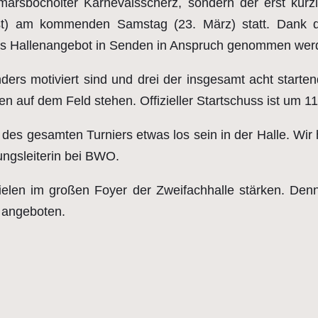
ttmarsbocholter Karnevalsscherz, sondern der erst kürzl
 (erst) am kommenden Samstag (23. März) statt. Dan
as Hallenangebot in Senden in Anspruch genommen wer
ders motiviert sind und drei der insgesamt acht starte
 auf dem Feld stehen. Offizieller Startschuss ist um 11 
d des gesamten Turniers etwas los sein in der Halle. W
ungsleiterin bei BWO.
len im großen Foyer der Zweifachhalle stärken. Denn
 angeboten.