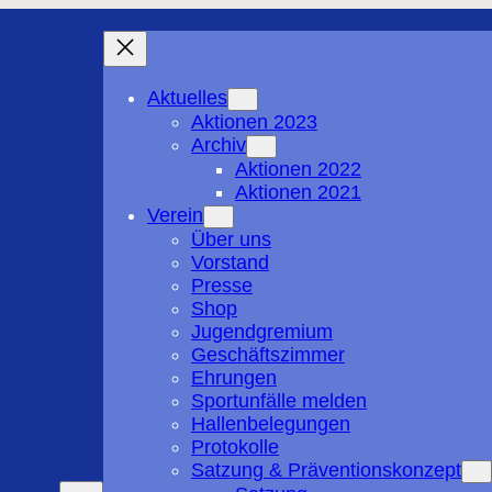
Aktuelles
Aktionen 2023
Archiv
Aktionen 2022
Aktionen 2021
Verein
Über uns
Vorstand
Presse
Shop
Jugendgremium
Geschäftszimmer
Ehrungen
Sportunfälle melden
Hallenbelegungen
Protokolle
Satzung & Präventionskonzept