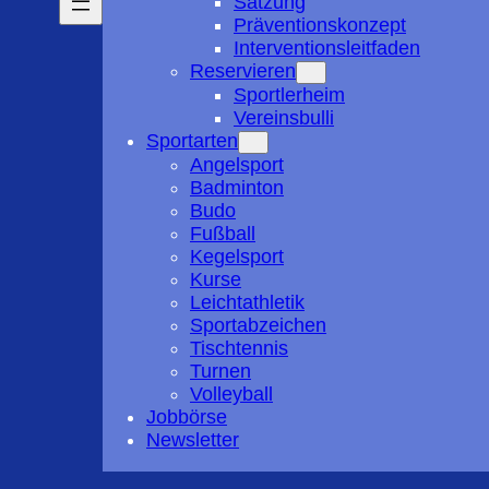
Satzung
Präventionskonzept
Interventionsleitfaden
Reservieren
Sportlerheim
Vereinsbulli
Sportarten
Angelsport
Badminton
Budo
Fußball
Kegelsport
Kurse
Leichtathletik
Sportabzeichen
Tischtennis
Turnen
Volleyball
Jobbörse
Newsletter