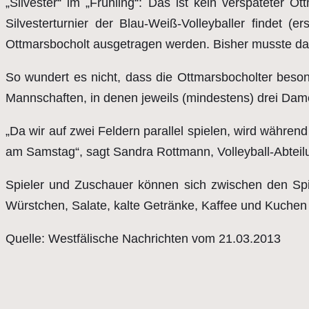
„Silvester“ im „Frühling“: Das ist kein verspäteter O
Silvesterturnier der Blau-Weiß-Volleyballer findet
Ottmarsbocholt ausgetragen werden. Bisher musste d
So wundert es nicht, dass die Ottmarsbocholter beson
Mannschaften, in denen jeweils (mindestens) drei Damen
„Da wir auf zwei Feldern parallel spielen, wird währen
am Samstag“, sagt Sandra Rottmann, Volleyball-Abteil
Spieler und Zuschauer können sich zwischen den Spie
Würstchen, Salate, kalte Getränke, Kaffee und Kuchen
Quelle: Westfälische Nachrichten vom 21.03.2013