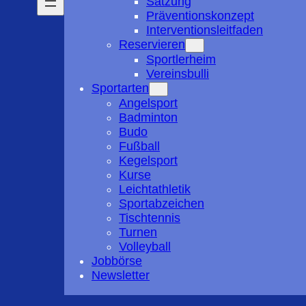
Satzung
Präventionskonzept
Interventionsleitfaden
Reservieren
Sportlerheim
Vereinsbulli
Sportarten
Angelsport
Badminton
Budo
Fußball
Kegelsport
Kurse
Leichtathletik
Sportabzeichen
Tischtennis
Turnen
Volleyball
Jobbörse
Newsletter