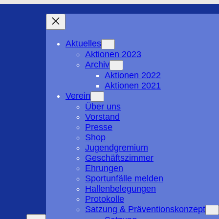
Aktuelles
Aktionen 2023
Archiv
Aktionen 2022
Aktionen 2021
Verein
Über uns
Vorstand
Presse
Shop
Jugendgremium
Geschäftszimmer
Ehrungen
Sportunfälle melden
Hallenbelegungen
Protokolle
Satzung & Präventionskonzept