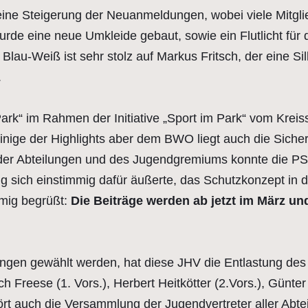
ne Steigerung der Neuanmeldungen, wobei viele Mitglied
urde eine neue Umkleide gebaut, sowie ein Flutlicht für 
au-Weiß ist sehr stolz auf Markus Fritsch, der eine Si
.
ark“ im Rahmen der Initiative „Sport im Park“ vom Kreis
nige der Highlights aber dem BWO liegt auch die Sicherh
g der Abteilungen und des Jugendgremiums konnte die PS
g sich einstimmig dafür äußerte, das Schutzkonzept in
mig begrüßt:
Die Beiträge werden ab jetzt im März u
tungen gewählt werden, hat diese JHV die Entlastung de
h Freese (1. Vors.), Herbert Heitkötter (2.Vors.), Günt
rt auch die Versammlung der Jugendvertreter aller Abt