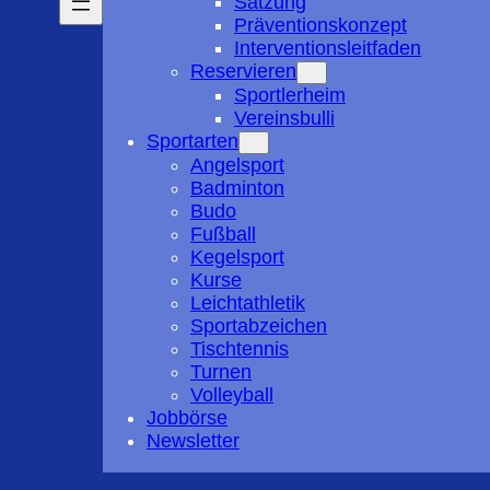
Satzung
Präventionskonzept
Interventionsleitfaden
Reservieren
Sportlerheim
Vereinsbulli
Sportarten
Angelsport
Badminton
Budo
Fußball
Kegelsport
Kurse
Leichtathletik
Sportabzeichen
Tischtennis
Turnen
Volleyball
Jobbörse
Newsletter