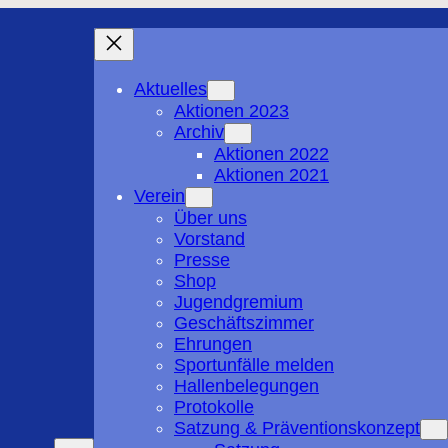
Aktuelles
Aktionen 2023
Archiv
Aktionen 2022
Aktionen 2021
Verein
Über uns
Vorstand
Presse
Shop
Jugendgremium
Geschäftszimmer
Ehrungen
Sportunfälle melden
Hallenbelegungen
Protokolle
Satzung & Präventionskonzept