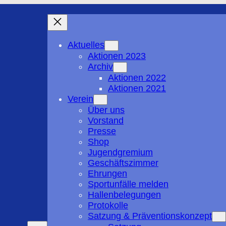
Aktuelles
Aktionen 2023
Archiv
Aktionen 2022
Aktionen 2021
Verein
Über uns
Vorstand
Presse
Shop
Jugendgremium
Geschäftszimmer
Ehrungen
Sportunfälle melden
Hallenbelegungen
Protokolle
Satzung & Präventionskonzept