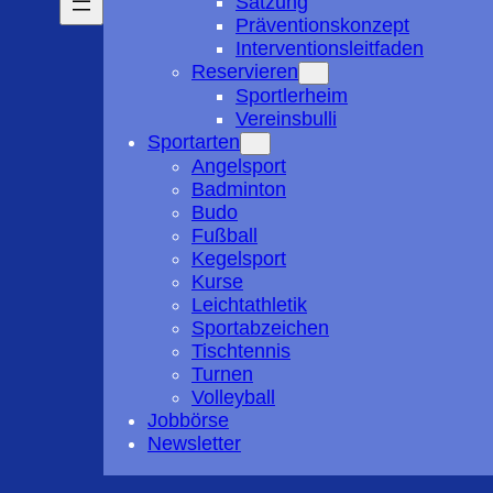
Satzung
Präventionskonzept
Interventionsleitfaden
Reservieren
Sportlerheim
Vereinsbulli
Sportarten
Angelsport
Badminton
Budo
Fußball
Kegelsport
Kurse
Leichtathletik
Sportabzeichen
Tischtennis
Turnen
Volleyball
Jobbörse
Newsletter